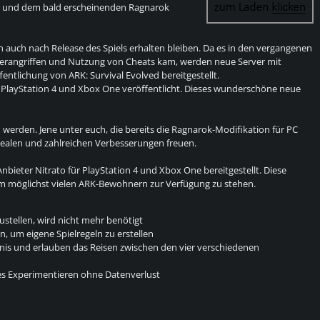
n und dem bald erscheinenden Ragnarok
n auch nach Release des Spiels erhalten bleiben. Da es in den vergangenen
erangriffen und Nutzung von Cheats kam, werden neue Server mit
ntlichung von ARK: Survival Evolved bereitgestellt.
uf PlayStation 4 und Xbox One veröffentlicht. Dieses wunderschöne neue
 werden. Jene unter euch, die bereits die Ragnarok-Modifikation für PC
realen und zahlreichen Verbesserungen freuen.
bieter Nitrato für PlayStation 4 und Xbox One bereitgestellt. Diese
um möglichst vielen ARK-Bewohnern zur Verfügung zu stehen.
ustellen, wird nicht mehr benötigt
n, um eigene Spielregeln zu erstellen
nis und erlauben das Reisen zwischen den vier verschiedenen
ies Experimentieren ohne Datenverlust