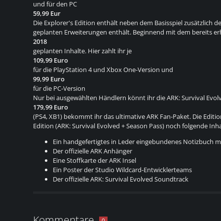
und für den PC
59,99 Eur
Die Explorer's Edition enthält neben dem Basisspiel zusätzlich d
geplanten Erweiterungen enthält. Beginnend mit dem bereits erhä
2018
geplanten Inhalte. Hier zahlt ihr je
109,99 Euro
für die PlayStation 4 und Xbox One-Version und
99,99 Euro
für die PC-Version
Nur bei ausgewählten Händlern könnt ihr die ARK: Survival Evolv
179,99 Euro
(PS4, XB1) bekommt ihr das ultimative ARK Fan-Paket. Die Editio
Edition (ARK: Survival Evolved + Season Pass) noch folgende Inha
Ein handgefertigtes in Leder eingebundenes Notizbuch mit
Der offizielle ARK Anhänger
Eine Stoffkarte der ARK Insel
Ein Poster der Studio Wildcard-Entwicklerteams
Der offizielle ARK: Survival Evolved Soundtrack
Kommentare
0