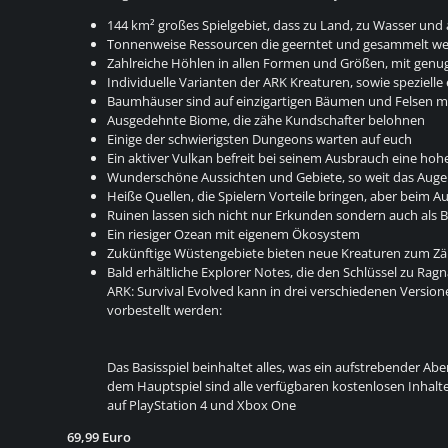
144 km² großes Spielgebiet, dass zu Land, zu Wasser und
Tonnenweise Ressourcen die geerntet und gesammelt w
Zahlreiche Höhlen in allen Formen und Größen, mit genug
Individuelle Varianten der ARK Kreaturen, sowie spezielle
Baumhäuser sind auf einzigartigen Bäumen und Felsen m
Ausgedehnte Biome, die zähe Kundschafter belohnen
Einige der schwierigsten Dungeons warten auf euch
Ein aktiver Vulkan befreit bei seinem Ausbrauch eine ho
Wunderschöne Aussichten und Gebiete, so weit das Auge 
Heiße Quellen, die Spielern Vorteile bringen, aber beim 
Ruinen lassen sich nicht nur Erkunden sondern auch als 
Ein riesiger Ozean mit eigenem Ökosystem
Zukünftige Wüstengebiete bieten neue Kreaturen zum 
Bald erhältliche Explorer Notes, die den Schlüssel zu R
ARK: Survival Evolved kann in drei verschiedenen Versio
vorbestellt werden:
Das Basisspiel beinhaltet alles, was ein aufstrebender A
dem Hauptspiel sind alle verfügbaren kostenlosen Inhalte 
auf PlayStation 4 und Xbox One
69,99 Euro