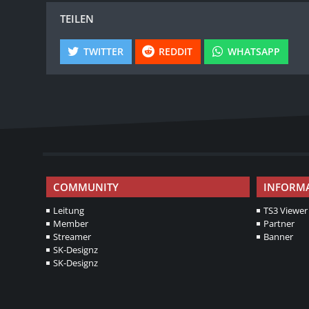
TEILEN
TWITTER
REDDIT
WHATSAPP
COMMUNITY
INFORM
Leitung
TS3 Viewer
Member
Partner
Streamer
Banner
SK-Designz
SK-Designz