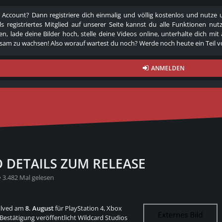
 Account? Dann registriere dich einmalig und völlig kostenlos und nutz
Als registriertes Mitglied auf unserer Seite kannst du alle Funktionen
n, lade deine Bilder hoch, stelle deine Videos online, unterhalte dich mit
am zu wachsen! Also worauf wartest du noch? Werde noch heute ein Teil v
ANMELDEN
D DETAILS ZUM RELEASE
3.482 Mal gelesen
volved am
8. August
für PlayStation 4, Xbox
estätigung veröffentlicht Wildcard Studios