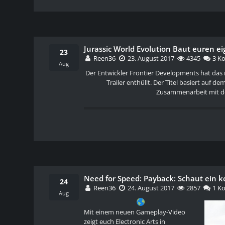
Jurassic World Evolution Baut euren e
23
Reen36
23. August 2017
4345
3 K
Aug
Der Entwickler Frontier Developments hat das 
Trailer enthüllt. Der Titel basiert auf 
Zusammenarbeit mit de
Need for Speed: Payback: Schaut ein 
24
Reen36
24. August 2017
2857
1 K
Aug
Mit einem neuen Gameplay-Video
zeigt euch Electronic Arts in