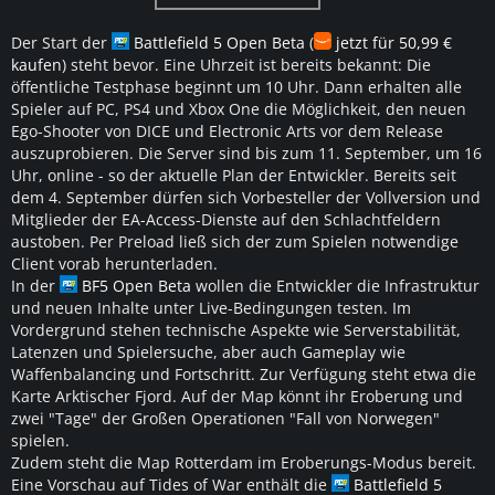
Der Start der
Battlefield 5 Open Beta
(
jetzt für 50,99 €
kaufen
) steht bevor. Eine Uhrzeit ist bereits bekannt: Die
öffentliche Testphase beginnt um 10 Uhr. Dann erhalten alle
Spieler auf PC, PS4 und Xbox One die Möglichkeit, den neuen
Ego-Shooter von DICE und Electronic Arts vor dem Release
auszuprobieren. Die Server sind bis zum 11. September, um 16
Uhr, online - so der aktuelle Plan der Entwickler. Bereits seit
dem 4. September dürfen sich Vorbesteller der Vollversion und
Mitglieder der EA-Access-Dienste auf den Schlachtfeldern
austoben. Per Preload ließ sich der zum Spielen notwendige
Client vorab herunterladen.
In der
BF5 Open Beta
wollen die Entwickler die Infrastruktur
und neuen Inhalte unter Live-Bedingungen testen. Im
Vordergrund stehen technische Aspekte wie Serverstabilität,
Latenzen und Spielersuche, aber auch Gameplay wie
Waffenbalancing und Fortschritt. Zur Verfügung steht etwa die
Karte Arktischer Fjord. Auf der Map könnt ihr Eroberung und
zwei "Tage" der Großen Operationen "Fall von Norwegen"
spielen.
Zudem steht die Map Rotterdam im Eroberungs-Modus bereit.
Eine Vorschau auf Tides of War enthält die
Battlefield 5