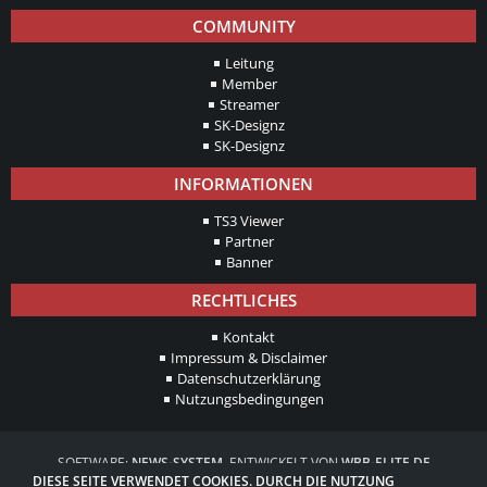
COMMUNITY
Leitung
Member
Streamer
SK-Designz
SK-Designz
INFORMATIONEN
TS3 Viewer
Partner
Banner
RECHTLICHES
Kontakt
Impressum & Disclaimer
Datenschutzerklärung
Nutzungsbedingungen
SOFTWARE:
NEWS-SYSTEM
, ENTWICKELT VON
WBB-ELITE.DE
DIESE SEITE VERWENDET COOKIES. DURCH DIE NUTZUNG
PUSH++
, ENTWICKELT VON
WBB-ELITE.DE