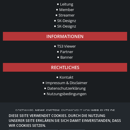
Leitung
Member
Streamer
SK-Designz
SK-Designz
INFORMATIONEN
TS3 Viewer
Partner
Banner
RECHTLICHES
Kontakt
Impressum & Disclaimer
Datenschutzerklärung
Nutzungsbedingungen
SOFTWARE:
NEWS-SYSTEM
, ENTWICKELT VON
WBB-ELITE.DE
DIESE SEITE VERWENDET COOKIES. DURCH DIE NUTZUNG
PUSH++
, ENTWICKELT VON
WBB-ELITE.DE
UNSERER SEITE ERKLÄREN SIE SICH DAMIT EINVERSTANDEN, DASS
TEAMSPEAK-VIEWER, ENTWICKELT VON HANASHI
WIR COOKIES SETZEN.
COMMUNITY-SOFTWARE:
WOLTLAB SUITE™